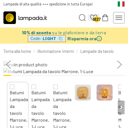
Lampade di alta qualità +++ spedizione in tutta Europa!
1827
10% di sconto
su le plafoniere e da terra
Risparmia ora
LIGHT
Code:
Torna alla home
/
Illuminazione interni
/
Lampade da tavolo