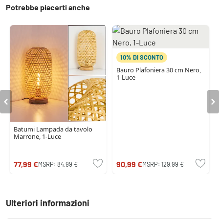
Potrebbe piacerti anche
10% DI SCONTO
Bauro Plafoniera 30 cm Nero,
1-Luce
Batumi Lampada da tavolo
Marrone, 1-Luce
77,99 €
90,99 €
MSRP:
84,99 €
MSRP:
129,99 €
Ulteriori informazioni