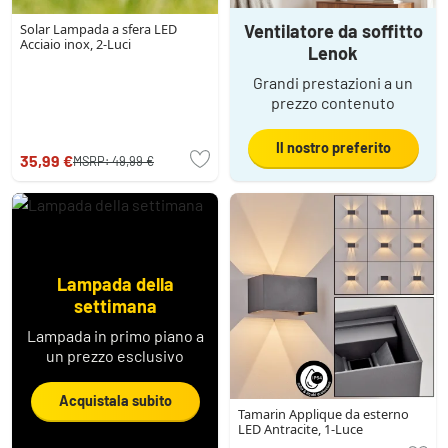
Solar Lampada a sfera LED
Ventilatore da soffitto
Acciaio inox, 2-Luci
Lenok
Grandi prestazioni a un
prezzo contenuto
Il nostro preferito
35,99 €
MSRP:
49,99 €
Lampada della
settimana
Lampada in primo piano a
un prezzo esclusivo
Acquistala subito
Tamarin Applique da esterno
LED Antracite, 1-Luce