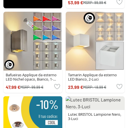
53,99 €
MSRP:
99,99 €
Bafueiras Applique da esterno
Tamarin Applique da esterno
LED Nichel opaco, Bianco, 1-
LED Bianco, 2-Luci
Luce, Telecomando, Cambia
47,99 €
23,99 €
MSRP:
99,99 €
MSRP:
49,99 €
colore
Lutec BRISTOL Lampione Nero,
3-Luci