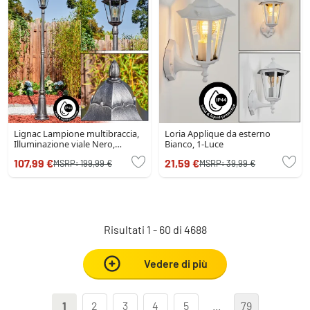
Lignac Lampione multibraccia,
Loria Applique da esterno
Illuminazione viale Nero,
Bianco, 1-Luce
Argento, 1-Luce
107,99 €
21,59 €
MSRP:
199,99 €
MSRP:
39,99 €
Risultati 1 - 60 di 4688
Vedere di più
1
2
3
4
5
...
79