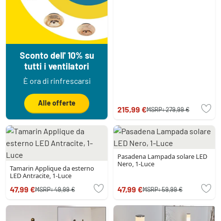
Sconto dell' 10% su
tutti i ventilatori
È ora di rinfrescarsi
Alle offerte
215,99 €
MSRP:
279,99 €
Pasadena Lampada solare LED
Nero, 1-Luce
Tamarin Applique da esterno
LED Antracite, 1-Luce
47,99 €
47,99 €
MSRP:
49,99 €
MSRP:
59,99 €