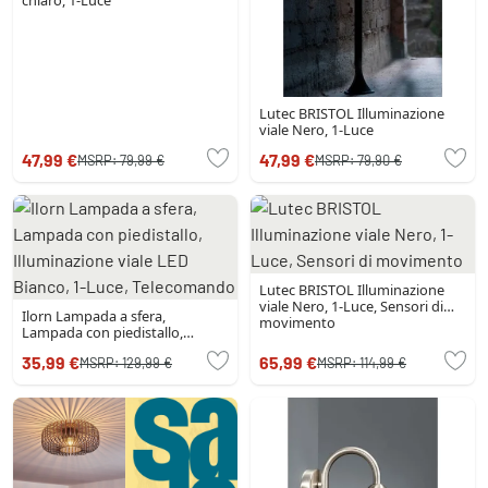
chiaro, 1-Luce
Lutec BRISTOL Illuminazione
viale Nero, 1-Luce
47,99 €
47,99 €
MSRP:
79,99 €
MSRP:
79,90 €
Lutec BRISTOL Illuminazione
viale Nero, 1-Luce, Sensori di
Ilorn Lampada a sfera,
movimento
Lampada con piedistallo,
Illuminazione viale LED Bianco,
35,99 €
65,99 €
MSRP:
129,99 €
MSRP:
114,99 €
1-Luce, Telecomando