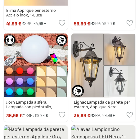
Elima Applique per esterno
Acciaio inox, 1-Luce
41,99 €
59,99 €
MSRP:
64,99 €
MSRP:
79,90 €
Ilorn Lampada a sfera,
Lignac Lampada da parete per
Lampada con piedistallo,
esterno, Applique Nero,
Illuminazione viale LED Bianco,
Argento, 1-Luce
35,99 €
35,99 €
MSRP:
119,99 €
MSRP:
59,99 €
1-Luce, Telecomando