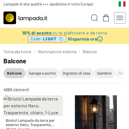
Lampade di alta qualità +++ spedizione in tutta Europa!
10% di sconto
su le plafoniere e da terra
Risparmia ora
LIGHT
Code:
Torna alla home
/
Illuminazione esterna
/
Balcone
Balcone
Balcone
Garage e portici
Ingresso di casa
Giardino
Terra
4688
elementi
Bristol Lampada da terra per
esterno Nero, Trasparente,