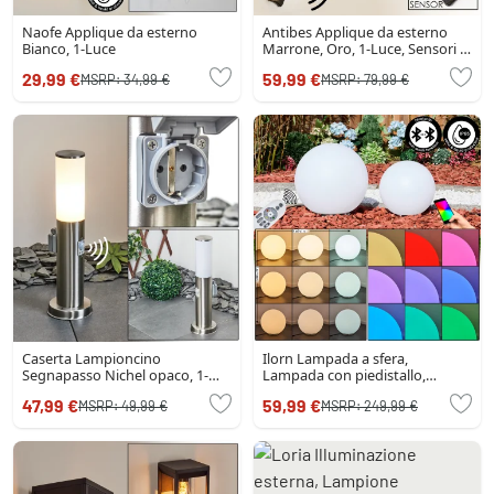
Naofe Applique da esterno
Antibes Applique da esterno
Bianco, 1-Luce
Marrone, Oro, 1-Luce, Sensori di
movimento
29,99 €
59,99 €
MSRP:
34,99 €
MSRP:
79,99 €
Caserta Lampioncino
Ilorn Lampada a sfera,
Segnapasso Nichel opaco, 1-
Lampada con piedistallo,
Luce, Sensori di movimento
Illuminazione viale LED Bianco,
47,99 €
59,99 €
MSRP:
49,99 €
MSRP:
249,99 €
2-Luci, Telecomando