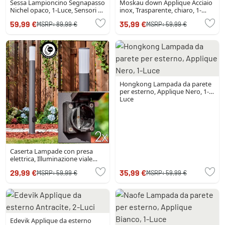
Sessa Lampioncino Segnapasso
Moskau down Applique Acciaio
Nichel opaco, 1-Luce, Sensori di
inox, Trasparente, chiaro, 1-
movimento
Luce
59,99 €
35,99 €
MSRP:
89,99 €
MSRP:
59,99 €
Hongkong Lampada da parete
per esterno, Applique Nero, 1-
Luce
Caserta Lampade con presa
elettrica, Illuminazione viale
Antracite, 1-Luce
29,99 €
35,99 €
MSRP:
59,99 €
MSRP:
59,99 €
Edevik Applique da esterno