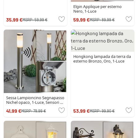
Elgin Applique per esterno
Nero, 1-Luce
35,99 €
59,99 €
MSRP:
59,99 €
MSRP:
89,99 €
Hongkong lampada da terra da
esterno Bronzo, Oro, 1-Luce
Sessa Lampioncino Segnapasso
Nichel opaco, 1-Luce, Sensori di
movimento
41,99 €
53,99 €
MSRP:
79,99 €
MSRP:
99,90 €