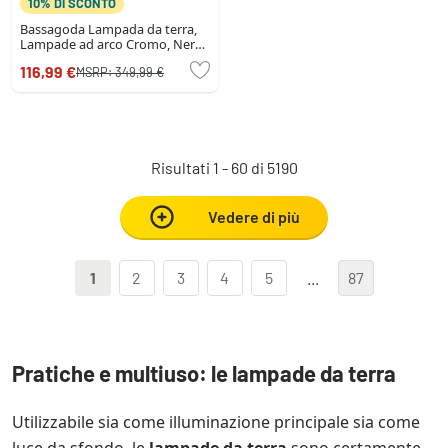
10% DI SCONTO
Bassagoda Lampada da terra,
Lampade ad arco Cromo, Nero,
1-Luce, Paralume in tessuto
116,99 €
MSRP:
349,99 €
Risultati 1 - 60 di 5190
Vedere di più
1
2
3
4
5
...
87
Pratiche e multiuso: le lampade da terra
Utilizzabile sia come illuminazione principale sia come