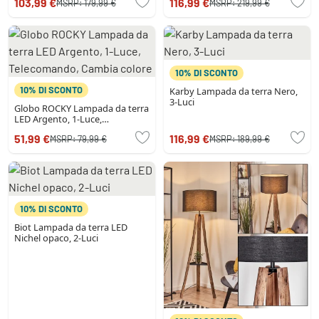
103,99 €
116,99 €
MSRP:
179,99 €
MSRP:
219,99 €
10% DI SCONTO
10% DI SCONTO
Karby Lampada da terra Nero,
3-Luci
Globo ROCKY Lampada da terra
LED Argento, 1-Luce,
Telecomando, Cambia colore
51,99 €
116,99 €
MSRP:
79,99 €
MSRP:
189,99 €
10% DI SCONTO
Biot Lampada da terra LED
Nichel opaco, 2-Luci