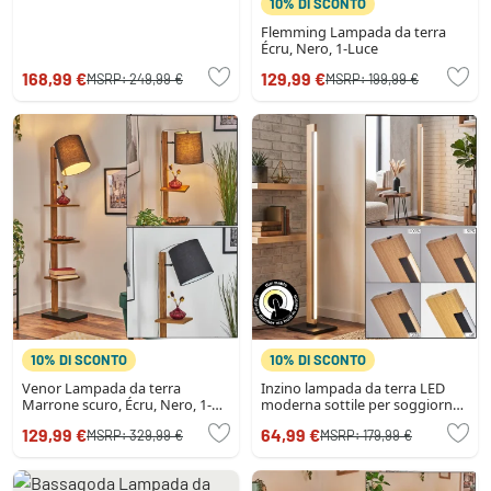
10% DI SCONTO
Flemming Lampada da terra
Écru, Nero, 1-Luce
168,99 €
129,99 €
MSRP:
249,99 €
MSRP:
199,99 €
10% DI SCONTO
10% DI SCONTO
Venor Lampada da terra
Inzino lampada da terra LED
Marrone scuro, Écru, Nero, 1-
moderna sottile per soggiorno,
Luce
altezza 123,5 cm
129,99 €
64,99 €
MSRP:
329,99 €
MSRP:
179,99 €