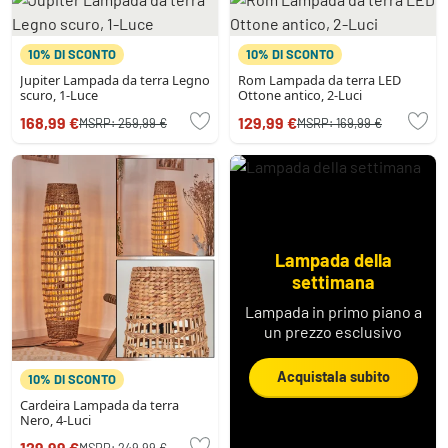
10% DI SCONTO
10% DI SCONTO
Jupiter Lampada da terra Legno
Rom Lampada da terra LED
scuro, 1-Luce
Ottone antico, 2-Luci
168,99 €
129,99 €
MSRP:
259,99 €
MSRP:
169,99 €
Lampada della
settimana
Lampada in primo piano a
un prezzo esclusivo
Acquistala subito
10% DI SCONTO
Cardeira Lampada da terra
Nero, 4-Luci
129,99 €
MSRP:
249,99 €