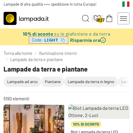
Lampade di alta qualità +++ spedizione in tutta Europa!
1827
10% di sconto
su le plafoniere e da terra
Risparmia ora
LIGHT
Code:
Torna alla home
/
Illuminazione interni
/
Lampade da terra e piantane
Lampade da terra e piantane
Lampade ad arco
Piantane
Lampade da terra in legno
Lampad
5190
elementi
10% DI SCONTO
Biot Lampada da terra LED