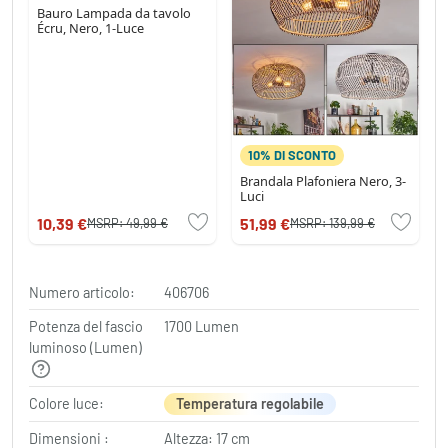
Bauro Lampada da tavolo
Écru, Nero, 1-Luce
10% DI SCONTO
Brandala Plafoniera Nero, 3-
Luci
10,39 €
51,99 €
MSRP:
49,99 €
MSRP:
139,99 €
Numero articolo:
406706
Potenza del fascio
1700 Lumen
luminoso (Lumen)
Colore luce:
Temperatura regolabile
Dimensioni :
Altezza: 17 cm