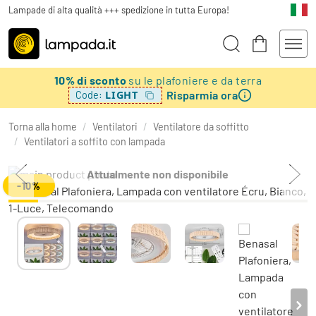
Lampade di alta qualità +++ spedizione in tutta Europa!
10% di sconto
su le plafoniere e da terra
Risparmia ora
LIGHT
Code:
Torna alla home
/
Ventilatori
/
Ventilatore da soffitto
/
Ventilatori a soffito con lampada
Attualmente non disponibile
-10%