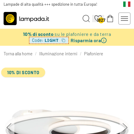
Lampade di alta qualità +++ spedizione in tutta Europa!
1827
10% di sconto
su le plafoniere e da terra
Risparmia ora
LIGHT
Code:
Torna alla home
/
Illuminazione interni
/
Plafoniere
10% DI SCONTO