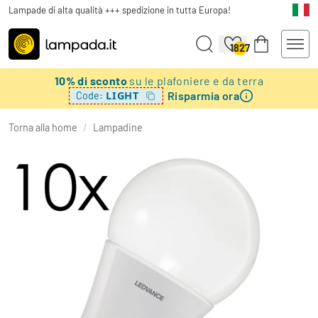
Lampade di alta qualità +++ spedizione in tutta Europa!
1827
10% di sconto
su le plafoniere e da terra
Risparmia ora
LIGHT
Code:
Torna alla home
/
Lampadine