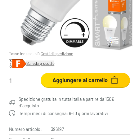
E27 LED 14 Watt bianco caldo dimmerabile
1521 Lumen
81,78 €
-56%
Sta risparmiando
107,21 €
MSRP:
188,99 €
Tasse incluse, più
Costi di spedizione
Scheda prodotto
Aggiungere al carrello
Spedizione gratuita in tutta Italia a partire da 150€
d"acquisto
Tempi medi di consegna: 6-10 giorni lavorativi
Numero articolo:
396197