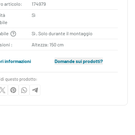
 articolo:
174979
ità
Sì
bile
abile
Sì , Solo durante il montaggio
ioni :
Altezza: 150 cm
ori informazioni
Domande sui prodotti?
idi questo prodotto: