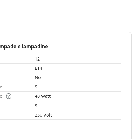
ampade e lampadine
12
E14
No
i:
Sì
o:
40 Watt
Sì
230 Volt