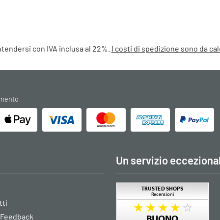
intendersi con IVA inclusa al 22%.
I costi di spedizione sono da c
amento
Un servizio ecceziona
tti
 Feedback