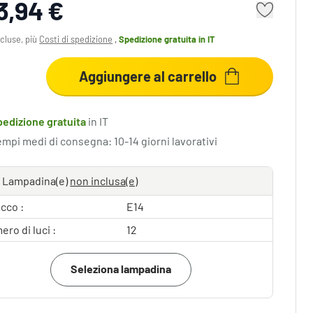
3,94 €
cluse, più
Costi di spedizione
,
Spedizione gratuita
in IT
Aggiungere al carrello
pedizione gratuita
in IT
empi medi di consegna: 10-14 giorni lavorativi
Lampadina(e)
non inclusa(e)
cco :
E14
ro di luci :
12
Seleziona lampadina