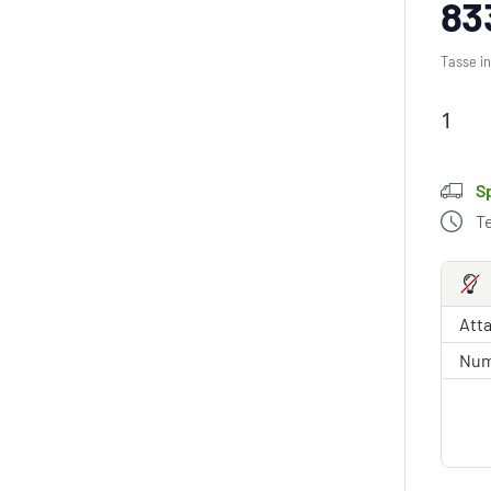
83
Tasse in
S
T
Atta
Nume