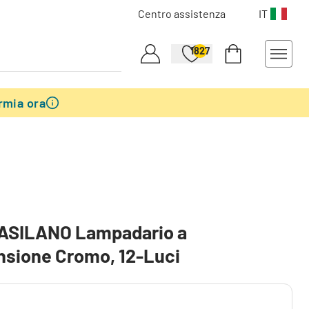
Centro assistenza
IT
1827
rmia ora
BASILANO Lampadario a
sione Cromo, 12-Luci