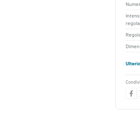
Numero
Intens
regola
Regol
Dimens
Ulteri
Condiv