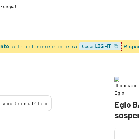
a Europa!
onto
su le plafoniere e da terra
LIGHT
Rispa
Code:
Eglo 
sospen