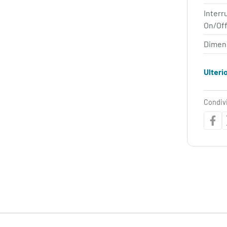
Interr
On/Of
Dimens
Ulteri
Condiv