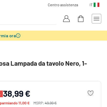
Centro assistenza
IT
rmia ora
osa Lampada da tavolo Nero, 1-
38,99 €
%
isparmiando
11,00 €
MSRP:
49,99 €