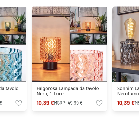
da tavolo
Falgorosa Lampada da tavolo
Sonhim La
Nero, 1-Luce
Nerofumo,
10,39 €
10,39 €
 €
MSRP:
49,99 €
M