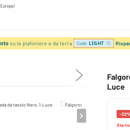
a Europa!
onto
su le plafoniere e da terra
LIGHT
Rispa
Code:
Falgor
Luce
-22
Sta r