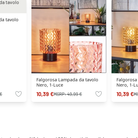
da tavolo
Falgorosa Lampada da tavolo
Falgorosa
Nero, 1-Luce
Nero, 1-L
10,39 €
10,39 €
 €
MSRP:
49,99 €
M