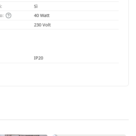
i:
Sì
o:
40 Watt
230 Volt
IP20