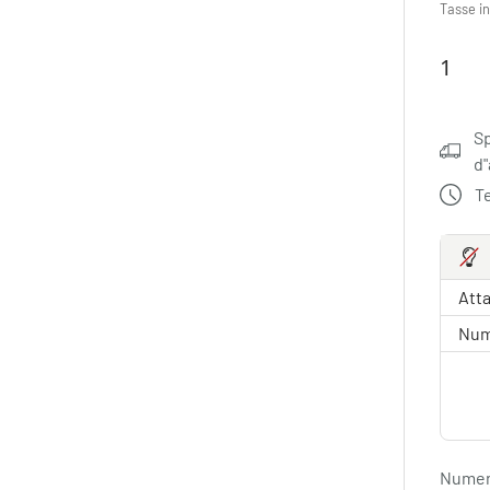
Tasse in
Sp
d
T
Atta
Nume
Numero