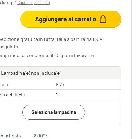
cluse, più
Costi di spedizione
Aggiungere al carrello
edizione gratuita in tutta Italia a partire da 150€
"acquisto
empi medi di consegna: 6-10 giorni lavorativi
Lampadina(e)
non inclusa(e)
cco :
E27
ro di luci :
1
Seleziona lampadina
 articolo:
399093