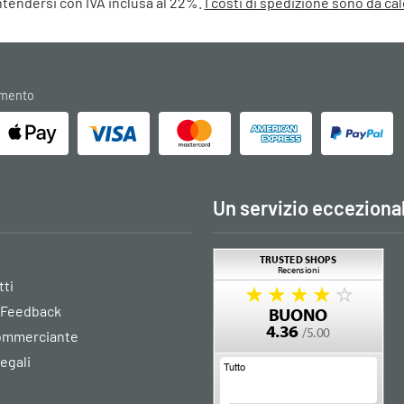
intendersi con IVA inclusa al 22%.
I costi di spedizione sono da c
amento
Un servizio ecceziona
tti
 Feedback
commerciante
legali