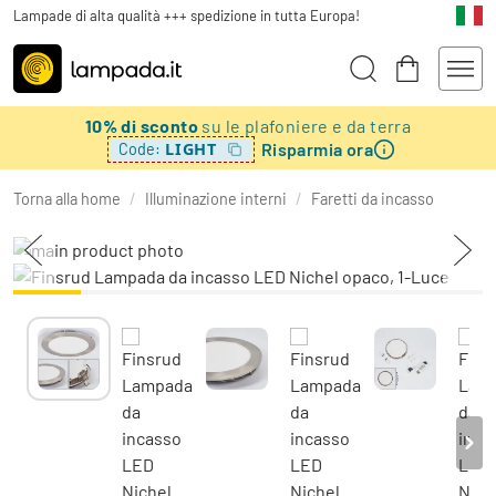
Lampade di alta qualità +++ spedizione in tutta Europa!
10% di sconto
su le plafoniere e da terra
Risparmia ora
LIGHT
Code:
Torna alla home
/
Illuminazione interni
/
Faretti da incasso