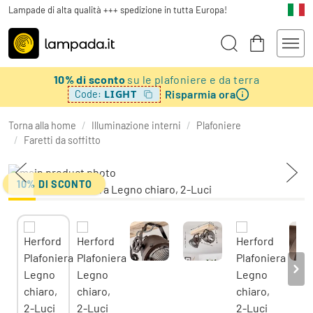
Lampade di alta qualità +++ spedizione in tutta Europa!
10% di sconto
su le plafoniere e da terra
Risparmia ora
LIGHT
Code:
Torna alla home
/
Illuminazione interni
/
Plafoniere
/
Faretti da soffitto
10% DI SCONTO