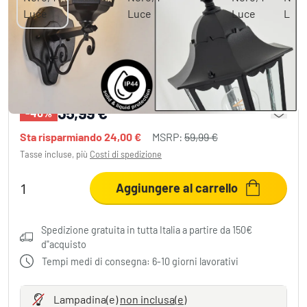
Hongkong Lampada da parete per esterno,
Applique Nero, 1-Luce
35,99 €
-40%
Sta risparmiando
24,00 €
MSRP:
59,99 €
Tasse incluse, più
Costi di spedizione
Aggiungere al carrello
Spedizione gratuita in tutta Italia a partire da 150€
d"acquisto
Tempi medi di consegna: 6-10 giorni lavorativi
Lampadina(e)
non inclusa(e)