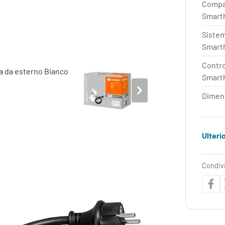
Compa
Smart
Siste
Smart
Contro
Smart
Dimens
Ulteri
Condiv