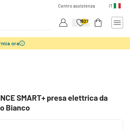
Centro assistenza
IT
1827
rmia ora
NCE SMART+ presa elettrica da
o Bianco