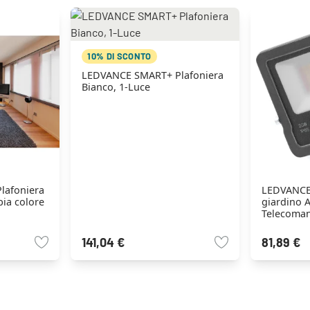
10% DI SCONTO
LEDVANCE SMART+ Plafoniera
Bianco, 1-Luce
lafoniera
LEDVANCE
bia colore
giardino A
Telecoman
141,04 €
81,89 €