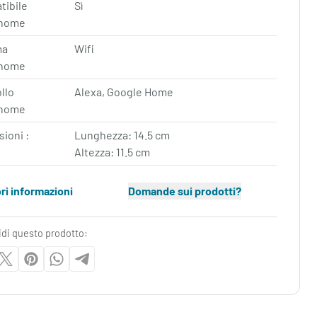
tibile
Sì
home
ma
Wifi
home
llo
Alexa, Google Home
home
ioni :
Lunghezza: 14.5 cm
Altezza: 11.5 cm
ori informazioni
Domande sui prodotti?
idi questo prodotto: