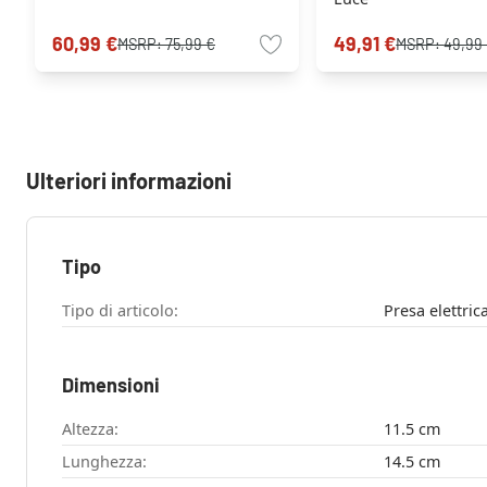
60,99 €
49,91 €
MSRP:
75,99 €
MSRP:
49,99
Ulteriori informazioni
Tipo
Tipo di articolo:
Presa elettric
Dimensioni
Altezza:
11.5 cm
Lunghezza:
14.5 cm