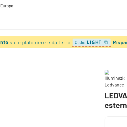
a Europa!
onto
su le plafoniere e da terra
LIGHT
Rispa
Code:
LEDVA
estern