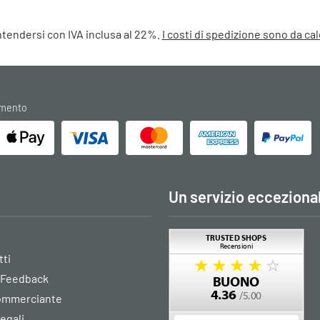
intendersi con IVA inclusa al 22%.
I costi di spedizione sono da c
amento
Un servizio ecceziona
tti
 Feedback
commerciante
legali