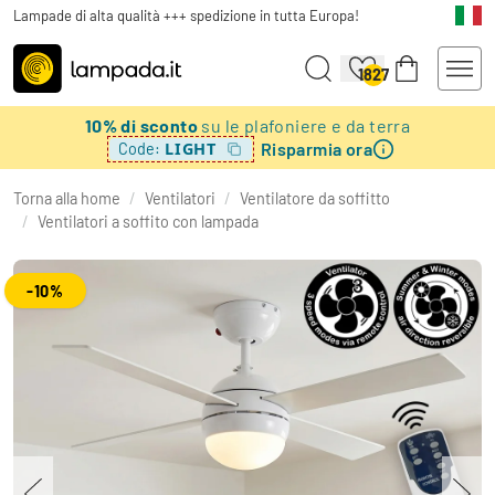
Lampade di alta qualità +++ spedizione in tutta Europa!
1827
10% di sconto
su le plafoniere e da terra
Risparmia ora
LIGHT
Code:
Torna alla home
/
Ventilatori
/
Ventilatore da soffitto
/
Ventilatori a soffito con lampada
-10%