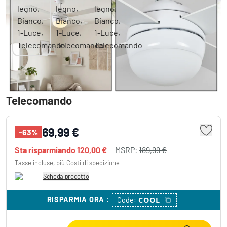
Lenok Lampada con ventilatore LED
Aspetto del legno, Bianco, 1-Luce,
Telecomando
69,99 €
-63%
Sta risparmiando
120,00 €
MSRP:
189,99 €
Tasse incluse, più
Costi di spedizione
Scheda prodotto
RISPARMIA ORA
:
COOL
Code: