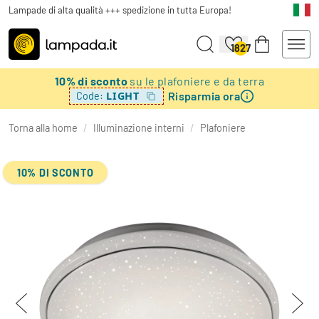
Lampade di alta qualità +++ spedizione in tutta Europa!
1827
10% di sconto
su le plafoniere e da terra
Risparmia ora
LIGHT
Code:
Torna alla home
/
Illuminazione interni
/
Plafoniere
10% DI SCONTO