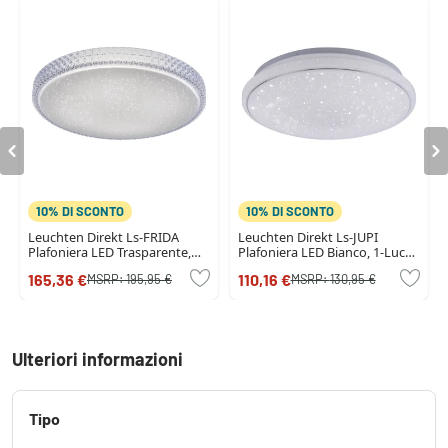
10% DI SCONTO
10% DI SCONTO
Leuchten Direkt Ls-FRIDA
Leuchten Direkt Ls-JUPI
Plafoniera LED Trasparente,
Plafoniera LED Bianco, 1-Luce,
chiaro, 1-Luce, Telecomando,
Telecomando, Cambia colore
165,36 €
110,16 €
MSRP:
195,95 €
MSRP:
130,95 €
Cambia colore
Ulteriori informazioni
Tipo