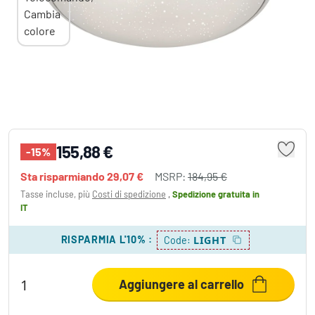
Leuchten Direkt Ls-JUPI Plafoniera LED
Bianco, 1-Luce, Telecomando, Cambia
colore
155,88 €
-15%
Sta risparmiando
29,07 €
MSRP:
184,95 €
Tasse incluse, più
Costi di spedizione
,
Spedizione gratuita
in
IT
RISPARMIA L'10%
:
LIGHT
Code:
Aggiungere al carrello