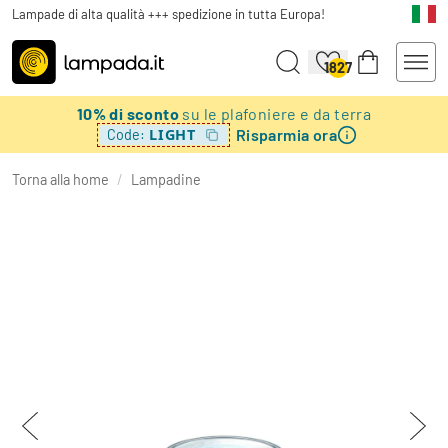
Lampade di alta qualità +++ spedizione in tutta Europa!
1827
10% di sconto
su le plafoniere e da terra
Risparmia ora
LIGHT
Code:
Torna alla home
/
Lampadine