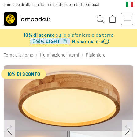
Lampade di alta qualità +++ spedizione in tutta Europa!
10% di sconto
su le plafoniere e da terra
Risparmia ora
LIGHT
Code:
Torna alla home
/
Illuminazione interni
/
Plafoniere
10% DI SCONTO