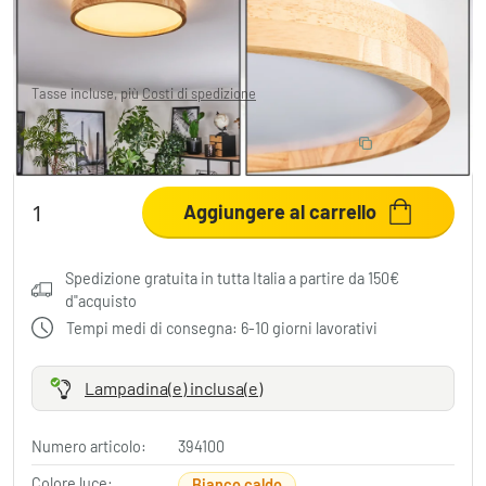
35,99 €
-55%
Sta risparmiando
44,00 €
MSRP:
79,99 €
Tasse incluse, più
Costi di spedizione
RISPARMIA L'10%
:
LIGHT
Code:
Aggiungere al carrello
Spedizione gratuita in tutta Italia a partire da 150€
d"acquisto
Tempi medi di consegna: 6-10 giorni lavorativi
Lampadina(e) inclusa(e)
Numero articolo:
394100
Colore luce:
Bianco caldo