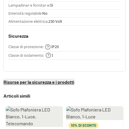
Lampadina/-e fornita/-e:
Sì
Intensità regolabile:
No
Alimentazione elettrica:
230 Volt
Sicurezza
Classe di protezione:
IP20
Classe di isolamento:
I
Risorse per la sicurezza e i prodotti
Articoli simili
10% DI SCONTO