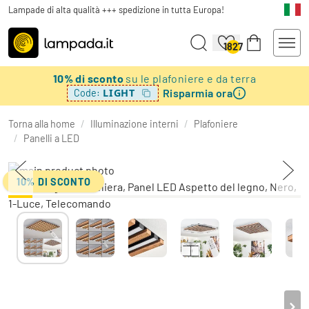
Lampade di alta qualità +++ spedizione in tutta Europa!
1827
10% di sconto
su le plafoniere e da terra
Risparmia ora
LIGHT
Code:
Torna alla home
/
Illuminazione interni
/
Plafoniere
/
Panelli a LED
10% DI SCONTO