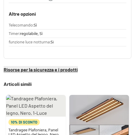
Altre opzioni
Telecomando:
Sì
Timer:
regolabile, Sì
funzione luce notturna:
Si
Risorse per la sicurezza e i prodotti
Articoli simili
10% DI SCONTO
Tandragee Plafoniera, Panel
LED Aspetto del legno, Nero,