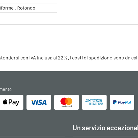
Conico , Longiforme , Rotondo
intendersi con IVA inclusa al 22%.
I costi di spedizione sono da c
amento
Un servizio ecceziona