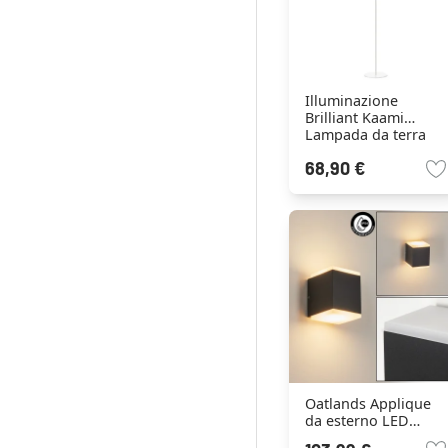
Illuminazione
Brilliant Kaami
Lampada da terra
per esterno LED
68,90 €
Bianco, 1-Luce
Oatlands Applique
da esterno LED
Antracite, 2-Luci