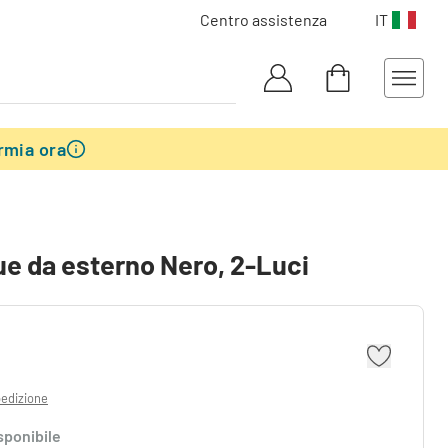
Centro assistenza
IT
rmia ora
ue da esterno Nero, 2-Luci
pedizione
sponibile