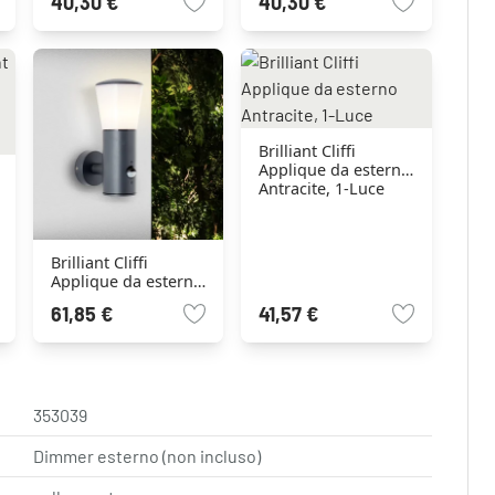
40,30 €
40,30 €
Brilliant Cliffi
Applique da esterno
Antracite, 1-Luce
Brilliant Cliffi
Applique da esterno
Antracite, 1-Luce,
61,85 €
41,57 €
Sensori di
movimento
353039
Dimmer esterno (non incluso)