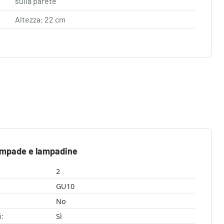
sulla parete
Altezza: 22 cm
ampade e lampadine
2
GU10
No
i:
Sì