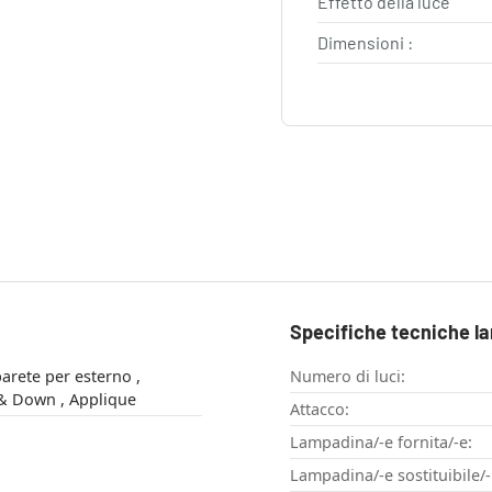
Effetto della luce
Dimensioni :
Specifiche tecniche l
rete per esterno ,
Numero di luci:
Lampade Up & Down , Applique
Attacco:
Lampadina/-e fornita/-e:
Lampadina/-e sostituibile/-