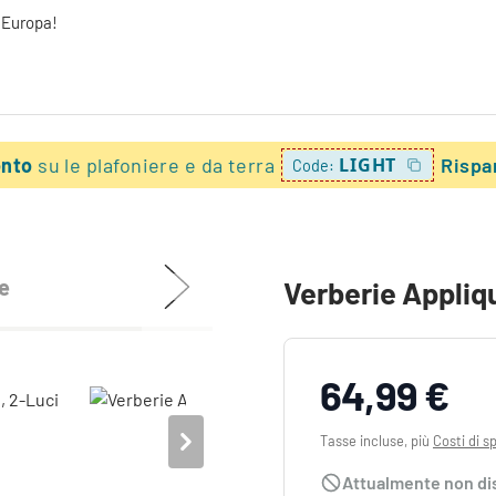
a Europa!
onto
su le plafoniere e da terra
LIGHT
Rispa
Code:
e
Verberie Appliq
64,99 €
Tasse incluse, più
Costi di s
Attualmente non di