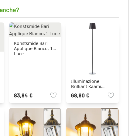
 anche?
Konstsmide Bari
Applique Bianco, 1-
Luce
Illuminazione
Brilliant Kaami
Lampada da terra
83,84 €
68,90 €
per esterno LED
Nero, 1-Luce