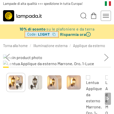
Lampade di alta qualità +++ spedizione in tutta Europa!
10% di sconto
su le plafoniere e da terra
Risparmia ora
LIGHT
Code:
Torna alla home
/
Illuminazione esterna
/
Applique da esterno