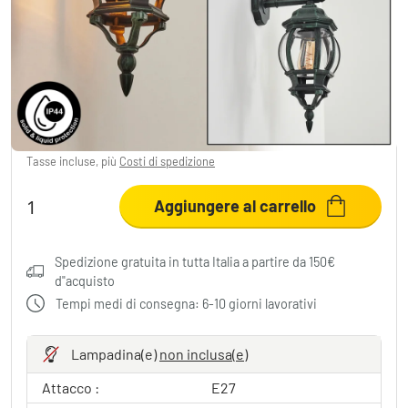
Lentua Applique da esterno Verde, Nero, 1-
Luce
47,99 €
-20%
Sta risparmiando
12,00 €
MSRP:
59,99 €
Tasse incluse, più
Costi di spedizione
Aggiungere al carrello
Spedizione gratuita in tutta Italia a partire da 150€
d"acquisto
Tempi medi di consegna: 6-10 giorni lavorativi
Lampadina(e)
non inclusa(e)
Attacco :
E27