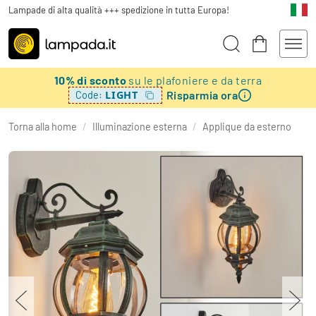
Lampade di alta qualità +++ spedizione in tutta Europa!
10% di sconto
su le plafoniere e da terra
Risparmia ora
LIGHT
Code:
Torna alla home
/
Illuminazione esterna
/
Applique da esterno