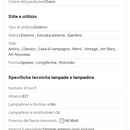
Colore del paralume:
Chiaro
Stile e utilizzo
Tipo di utilizzo:
Esterno
Stanza:
Esterno , Facciata esterna , Giardino
Stile:
Antico , Classico , Casa di campagna , Retró , Vintage , Art Deco ,
Art Nouveau
Forma:
Appeso , Longiforme , Rotondo
Specifiche tecniche lampade e lampadine
Numero di luci:
1
Attacco:
E27
Lampadina/-e fornita/-e:
No
Lampadina/-e sostituibile/-i:
Sì
Potenza del fascio luminoso:
60 Watt
Intensità regolabile:
Dimmer esterno (non incluso)