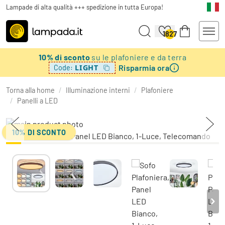
Lampade di alta qualità +++ spedizione in tutta Europa!
1827
10% di sconto
su le plafoniere e da terra
Risparmia ora
LIGHT
Code:
Torna alla home
/
Illuminazione interni
/
Plafoniere
/
Panelli a LED
10% DI SCONTO