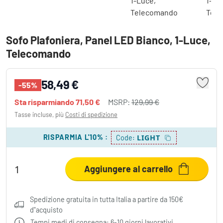
Sofo Plafoniera, Panel LED Bianco, 1-Luce,
Telecomando
58,49 €
-55%
Sta risparmiando
71,50 €
MSRP:
129,99 €
Tasse incluse, più
Costi di spedizione
RISPARMIA L'10%
:
LIGHT
Code:
Aggiungere al carrello
Spedizione gratuita in tutta Italia a partire da 150€
d"acquisto
Tempi medi di consegna: 6-10 giorni lavorativi